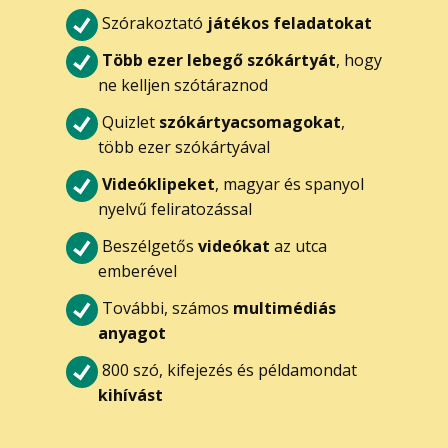
Szórakoztató
játékos feladatokat
Több ezer lebegő szókártyát
, hogy
ne kelljen szótáraznod
Quizlet
szókártyacsomagokat
,
több ezer szókártyával
Videóklipeket
, magyar és spanyol
nyelvű feliratozással
Beszélgetős
videókat
az utca
emberével
További, számos
multimédiás
anyagot
800 szó, kifejezés és példamondat
kihívást