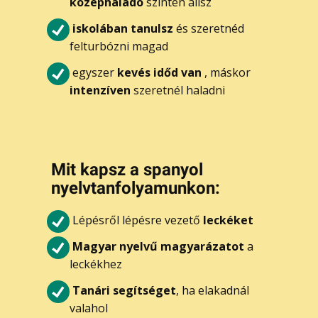
középhaladó
szinten állsz
iskolában tanulsz
és szeretnéd
felturbózni magad
egyszer
kevés időd van
, máskor
intenzíven
szeretnél haladni
Mi​t kapsz a spanyol
nyelvtanfolyamunkon:
Lépésről lépésre vezető
leckéket
Magyar nyelvű magyarázatot
a
leckékhez
Tanári segítséget
, ha elakadnál
valahol