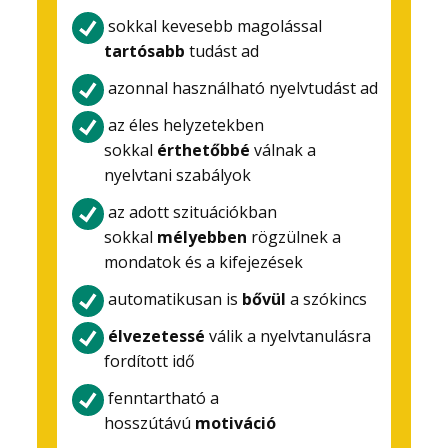
sokkal kevesebb magolással
tartósabb
tudást ad
azonnal használható nyelvtudást ad
az éles helyzetekben
sokkal
érthetőbbé
válnak a
nyelvtani szabályok
az adott szituációkban
sokkal
mélyebben
rögzülnek a
mondatok és a kifejezések
automatikusan is
bővül
a szókincs
élvezetessé
válik a nyelvtanulásra
fordított idő
fenntartható a
hosszútávú
motiváció