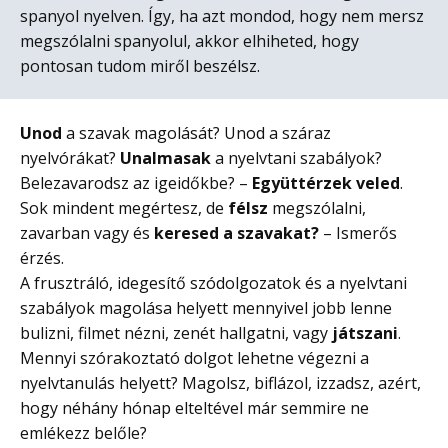
spanyol nyelven. Így, ha azt mondod, hogy nem mersz
megszólalni spanyolul, akkor elhiheted, hogy
pontosan tudom miről beszélsz.
Unod
a szavak magolását? Unod a száraz
nyelvórákat?
Unalmasak
a nyelvtani szabályok?
Belezavarodsz az igeidőkbe? –
Együttérzek veled
.
Sok mindent megértesz, de
félsz
megszólalni,
zavarban vagy és
keresed a szavakat?
– Ismerős
érzés.
A frusztráló, idegesítő szódolgozatok és a nyelvtani
szabályok magolása helyett mennyivel jobb lenne
bulizni, filmet nézni, zenét hallgatni, vagy
játszani
.
Mennyi szórakoztató dolgot lehetne végezni a
nyelvtanulás helyett? Magolsz, biflázol, izzadsz, azért,
hogy néhány hónap elteltével már semmire ne
emlékezz belőle?