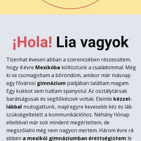
¡Hola!
L​ia vagyok
Tizenhat évesen abban a szerencsében részesültem,
hogy 4 évre
Mexikóba
költöztünk a családommal. Még
ki se csomagoltam a bőröndöm, amikor már másnap
egy fővárosi
gimnázium
padjában találtam magam.
Egy kukkot sem tudtam spanyolul. Az osztálytársak
barátságosak és segítőkészek voltak. Eleinte
kézzel-
lábbal
mutogattunk, majd egyre kevesebb kéz és láb
szükségeltetett a kommunikációhoz. Néhány hónap
elteltével már sok mindent megértettem, de
megszólalni még nem nagyon mertem. Három évre rá
ebben
a mexikói gimnáziumban érettségiztem
le