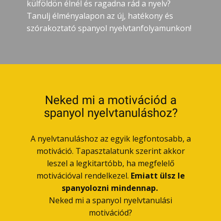
külföldön élnél és ragadna rád a nyelv?
Tanulj élményalapon az új, hatékony és
szórakoztató spanyol nyelvtanfolyamunkon!
Neked mi a motivációd a
spanyol nyelvtanuláshoz?
A nyelvtanuláshoz az egyik legfontosabb, a
motiváció. Tapasztalatunk szerint akkor
leszel a legkitartóbb, ha megfelelő
motivációval rendelkezel.
Emiatt ülsz le
spanyolozni mindennap.
Neked mi a spanyol nyelvtanulási
motivációd?