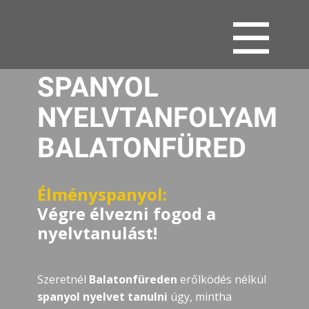
SPANYOL
NYELVTANFOLYAM
BALATONFÜRED
Élményspanyol:
Végre élvezni fogod a
nyelvtanulást!
Szeretnél
Balatonfüreden
erőlködés nélkül
spanyol nyelvet tanulni
úgy, mintha