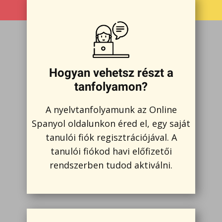
Hogyan vehetsz részt a
tanfolyamon?
A nyelvtanfolyamunk az Online
Spanyol oldalunkon éred el, egy saját
tanulói fiók regisztrációjával. A
tanulói fiókod havi előfizetői
rendszerben tudod aktiválni.