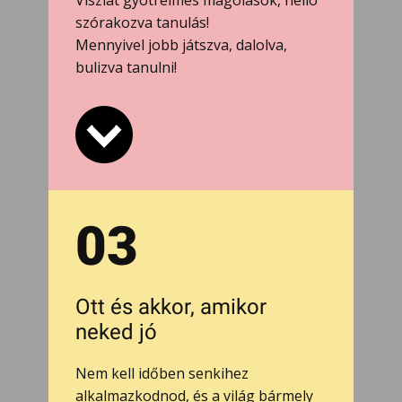
Viszlát gyötrelmes magolások, helló
szórakozva tanulás!
Mennyivel jobb játszva, dalolva,
bulizva tanulni!
03
Ott és akkor, amikor
neked jó
Nem kell időben senkihez
alkalmazkodnod, és a világ bármely