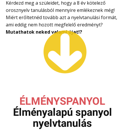
Kérdezd meg a szüleidet, hogy a 8 év kötelező
orosznyelv tanulásból mennyire emlékeznek még!
Miért erőltetnéd tovább azt a nyelvtanulási formát,
ami eddig nem hozott megfelelő eredményt?
Mutathatok neked valami újat
!?
ÉLMÉNYSPANYOL
Élményalapú spanyol
nyelvtanulás