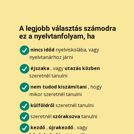
A legjobb választás számodra
ez a nyelvtanfolyam, ha
nincs időd
nyelviskolába, vagy
nyelvtanárhoz járni
éjszaka
, vagy
utazás közben
szeretnél tanulni
nem tudod kiszámítani
, hogy
mikor szeretnél tanulni
külföldről
szeretnél tanulni
szeretnél
szórakozva
tanulni
kezdő
,
újrakezdő
, vagy