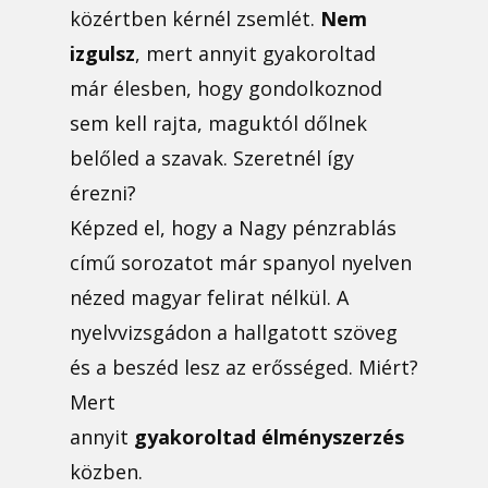
közértben kérnél zsemlét.
Nem
izgulsz
, mert annyit gyakoroltad
már élesben, hogy gondolkoznod
sem kell rajta, maguktól dőlnek
belőled a szavak. Szeretnél így
érezni?
Képzed el, hogy a Nagy pénzrablás
című sorozatot már spanyol nyelven
nézed magyar felirat nélkül. A
nyelvvizsgádon a hallgatott szöveg
és a beszéd lesz az erősséged. Miért?
Mert
annyit
gyakoroltad
élményszerzés
közben.