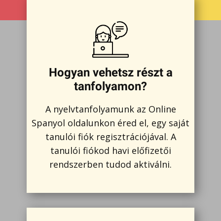
Hogyan vehetsz részt a
tanfolyamon?
A nyelvtanfolyamunk az Online
Spanyol oldalunkon éred el, egy saját
tanulói fiók regisztrációjával. A
tanulói fiókod havi előfizetői
rendszerben tudod aktiválni.