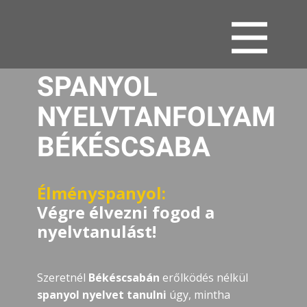
SPANYOL
NYELVTANFOLYAM
BÉKÉSCSABA
Élményspanyol:
Végre élvezni fogod a
nyelvtanulást!
Szeretnél
Békéscsabán
erőlködés nélkül
spanyol nyelvet tanulni
úgy, mintha