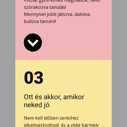
Viszlát gyötrelmes magolások, helló
szórakozva tanulás!
Mennyivel jobb játszva, dalolva,
bulizva tanulni!
03
Ott és akkor, amikor
neked jó
Nem kell időben senkihez
alkalmazkodnod, és a világ bármely