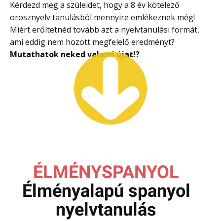
Kérdezd meg a szüleidet, hogy a 8 év kötelező
orosznyelv tanulásból mennyire emlékeznek még!
Miért erőltetnéd tovább azt a nyelvtanulási formát,
ami eddig nem hozott megfelelő eredményt?
Mutathatok neked valami újat
!?
ÉLMÉNYSPANYOL
Élményalapú spanyol
nyelvtanulás