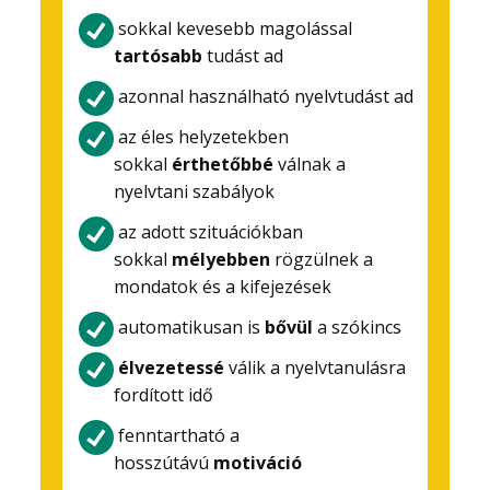
sokkal kevesebb magolással
tartósabb
tudást ad
azonnal használható nyelvtudást ad
az éles helyzetekben
sokkal
érthetőbbé
válnak a
nyelvtani szabályok
az adott szituációkban
sokkal
mélyebben
rögzülnek a
mondatok és a kifejezések
automatikusan is
bővül
a szókincs
élvezetessé
válik a nyelvtanulásra
fordított idő
fenntartható a
hosszútávú
motiváció