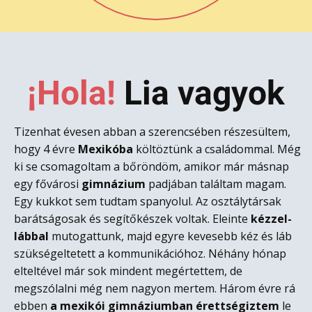
¡Hola!
L​ia vagyok
Tizenhat évesen abban a szerencsében részesültem,
hogy 4 évre
Mexikóba
költöztünk a családommal. Még
ki se csomagoltam a bőröndöm, amikor már másnap
egy fővárosi
gimnázium
padjában találtam magam.
Egy kukkot sem tudtam spanyolul. Az osztálytársak
barátságosak és segítőkészek voltak. Eleinte
kézzel-
lábbal
mutogattunk, majd egyre kevesebb kéz és láb
szükségeltetett a kommunikációhoz. Néhány hónap
elteltével már sok mindent megértettem, de
megszólalni még nem nagyon mertem. Három évre rá
ebben
a mexikói gimnáziumban érettségiztem
le