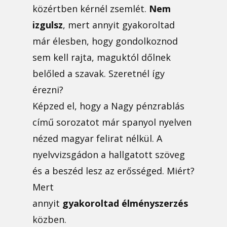
közértben kérnél zsemlét.
Nem
izgulsz
, mert annyit gyakoroltad
már élesben, hogy gondolkoznod
sem kell rajta, maguktól dőlnek
belőled a szavak. Szeretnél így
érezni?
Képzed el, hogy a Nagy pénzrablás
című sorozatot már spanyol nyelven
nézed magyar felirat nélkül. A
nyelvvizsgádon a hallgatott szöveg
és a beszéd lesz az erősséged. Miért?
Mert
annyit
gyakoroltad
élményszerzés
közben.