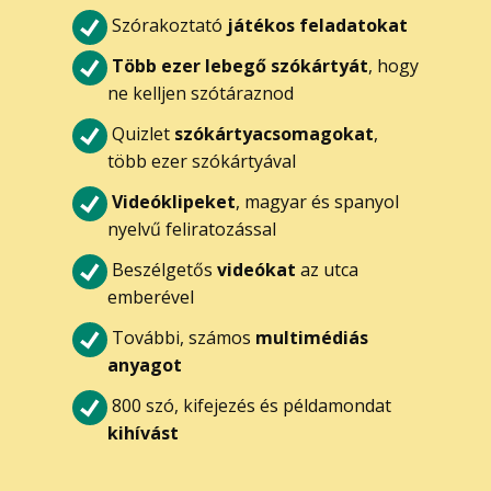
Szórakoztató
játékos feladatokat
Több ezer lebegő szókártyát
, hogy
ne kelljen szótáraznod
Quizlet
szókártyacsomagokat
,
több ezer szókártyával
Videóklipeket
, magyar és spanyol
nyelvű feliratozással
Beszélgetős
videókat
az utca
emberével
További, számos
multimédiás
anyagot
800 szó, kifejezés és példamondat
kihívást