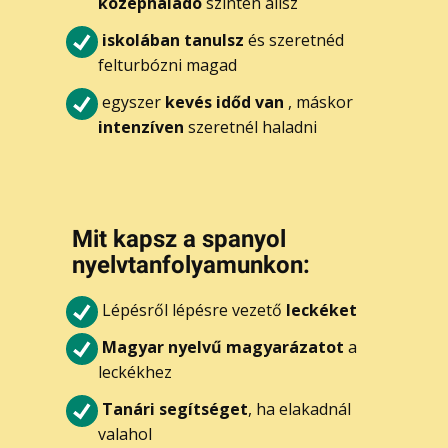
középhaladó
szinten állsz
iskolában tanulsz
és szeretnéd
felturbózni magad
egyszer
kevés időd van
, máskor
intenzíven
szeretnél haladni
Mi​t kapsz a spanyol
nyelvtanfolyamunkon:
Lépésről lépésre vezető
leckéket
Magyar nyelvű magyarázatot
a
leckékhez
Tanári segítséget
, ha elakadnál
valahol