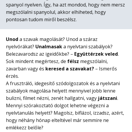
spanyol nyelven. Így, ha azt mondod, hogy nem mersz
megszólalni spanyolul, akkor elhiheted, hogy
pontosan tudom miről beszélsz.
Unod
a szavak magolását? Unod a száraz
nyelvórákat?
Unalmasak
a nyelvtani szabályok?
Belezavarodsz az igeidőkbe? –
Együttérzek veled
.
Sok mindent megértesz, de
félsz
megszólalni,
zavarban vagy és
keresed a szavakat?
– Ismerős
érzés.
A frusztráló, idegesítő szódolgozatok és a nyelvtani
szabályok magolása helyett mennyivel jobb lenne
bulizni, filmet nézni, zenét hallgatni, vagy
játszani
.
Mennyi szórakoztató dolgot lehetne végezni a
nyelvtanulás helyett? Magolsz, biflázol, izzadsz, azért,
hogy néhány hónap elteltével már semmire ne
emlékezz belőle?