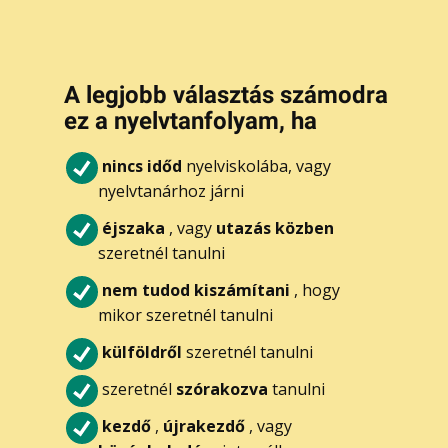
A legjobb választás számodra
ez a nyelvtanfolyam, ha
nincs időd
nyelviskolába, vagy
nyelvtanárhoz járni
éjszaka
, vagy
utazás közben
szeretnél tanulni
nem tudod kiszámítani
, hogy
mikor szeretnél tanulni
külföldről
szeretnél tanulni
szeretnél
szórakozva
tanulni
kezdő
,
újrakezdő
, vagy