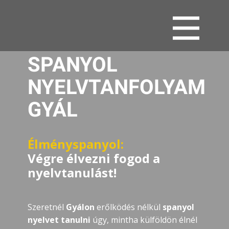
SPANYOL
NYELVTANFOLYAM
GYÁL
Élményspanyol:
Végre élvezni fogod a
nyelvtanulást!
Szeretnél
Gyálon
erőlködés nélkül
spanyol
nyelvet tanulni
úgy, mintha külföldön élnél