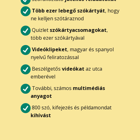
Több ezer lebegő szókártyát
, hogy
ne kelljen szótáraznod
Quizlet
szókártyacsomagokat
,
több ezer szókártyával
Videóklipeket
, magyar és spanyol
nyelvű feliratozással
Beszélgetős
videókat
az utca
emberével
További, számos
multimédiás
anyagot
800 szó, kifejezés és példamondat
kihívást