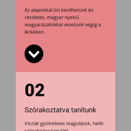
Az alapokkal (is) kezdhetünk és
részletes, magyar nyelvű
magyarázatokkal vezetünk végig a
leckéken.
02
Szórakoztatva tanítunk
Viszlát gyötrelmes magolások, helló
szórakozva tanulás!