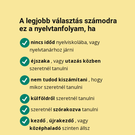
A legjobb választás számodra
ez a nyelvtanfolyam, ha
nincs időd
nyelviskolába, vagy
nyelvtanárhoz járni
éjszaka
, vagy
utazás közben
szeretnél tanulni
nem tudod kiszámítani
, hogy
mikor szeretnél tanulni
külföldről
szeretnél tanulni
szeretnél
szórakozva
tanulni
kezdő
,
újrakezdő
, vagy
középhaladó
szinten állsz