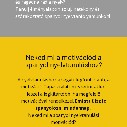
és ragadna rád a nyelv?
Tanulj élményalapon az új, hatékony és
szórakoztató spanyol nyelvtanfolyamunkon!
Neked mi a motivációd a
spanyol nyelvtanuláshoz?
A nyelvtanuláshoz az egyik legfontosabb, a
motiváció. Tapasztalatunk szerint akkor
leszel a legkitartóbb, ha megfelelő
motivációval rendelkezel.
Emiatt ülsz le
spanyolozni mindennap.
Neked mi a spanyol nyelvtanulási
motivációd?