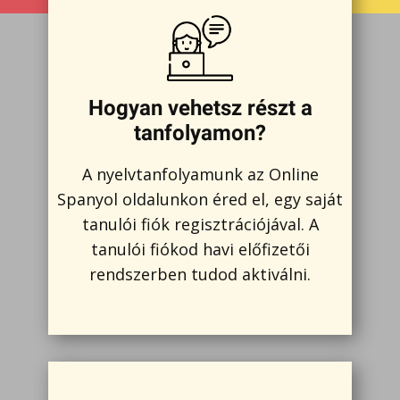
Hogyan vehetsz részt a
tanfolyamon?
A nyelvtanfolyamunk az Online
Spanyol oldalunkon éred el, egy saját
tanulói fiók regisztrációjával. A
tanulói fiókod havi előfizetői
rendszerben tudod aktiválni.