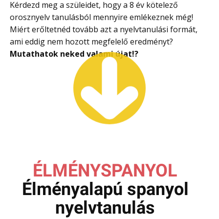
Kérdezd meg a szüleidet, hogy a 8 év kötelező
orosznyelv tanulásból mennyire emlékeznek még!
Miért erőltetnéd tovább azt a nyelvtanulási formát,
ami eddig nem hozott megfelelő eredményt?
Mutathatok neked valami újat
!?
ÉLMÉNYSPANYOL
Élményalapú spanyol
nyelvtanulás