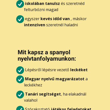
iskolában tanulsz
és szeretnéd
felturbózni magad
egyszer
kevés időd van
, máskor
intenzíven
szeretnél haladni
Mi​t kapsz a spanyol
nyelvtanfolyamunkon:
Lépésről lépésre vezető
leckéket
Magyar nyelvű magyarázatot
a
leckékhez
Tanári segítséget
, ha elakadnál
valahol
Szórakoztató
játékos feladatokat