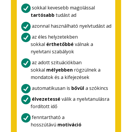
sokkal kevesebb magolással
tartósabb
tudást ad
azonnal használható nyelvtudást ad
az éles helyzetekben
sokkal
érthetőbbé
válnak a
nyelvtani szabályok
az adott szituációkban
sokkal
mélyebben
rögzülnek a
mondatok és a kifejezések
automatikusan is
bővül
a szókincs
élvezetessé
válik a nyelvtanulásra
fordított idő
fenntartható a
hosszútávú
motiváció