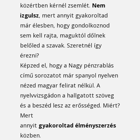
közértben kérnél zsemlét.
Nem
izgulsz
, mert annyit gyakoroltad
már élesben, hogy gondolkoznod
sem kell rajta, maguktól dőlnek
belőled a szavak. Szeretnél így
érezni?
Képzed el, hogy a Nagy pénzrablás
című sorozatot már spanyol nyelven
nézed magyar felirat nélkül. A
nyelvvizsgádon a hallgatott szöveg
és a beszéd lesz az erősséged. Miért?
Mert
annyit
gyakoroltad
élményszerzés
közben.