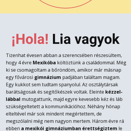
¡Hola!
L​ia vagyok
Tizenhat évesen abban a szerencsében részesültem,
hogy 4 évre
Mexikóba
költöztünk a családommal. Még
ki se csomagoltam a bőröndöm, amikor már másnap
egy fővárosi
gimnázium
padjában találtam magam.
Egy kukkot sem tudtam spanyolul. Az osztálytársak
barátságosak és segítőkészek voltak. Eleinte
kézzel-
lábbal
mutogattunk, majd egyre kevesebb kéz és láb
szükségeltetett a kommunikációhoz. Néhány hónap
elteltével már sok mindent megértettem, de
megszólalni még nem nagyon mertem. Három évre rá
ebben
a mexikói gimnáziumban érettségiztem
le