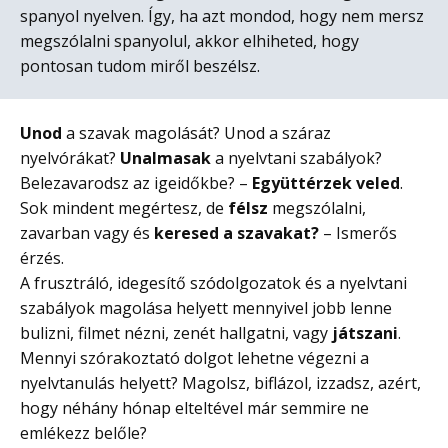
spanyol nyelven. Így, ha azt mondod, hogy nem mersz
megszólalni spanyolul, akkor elhiheted, hogy
pontosan tudom miről beszélsz.
Unod
a szavak magolását? Unod a száraz
nyelvórákat?
Unalmasak
a nyelvtani szabályok?
Belezavarodsz az igeidőkbe? –
Együttérzek veled
.
Sok mindent megértesz, de
félsz
megszólalni,
zavarban vagy és
keresed a szavakat?
– Ismerős
érzés.
A frusztráló, idegesítő szódolgozatok és a nyelvtani
szabályok magolása helyett mennyivel jobb lenne
bulizni, filmet nézni, zenét hallgatni, vagy
játszani
.
Mennyi szórakoztató dolgot lehetne végezni a
nyelvtanulás helyett? Magolsz, biflázol, izzadsz, azért,
hogy néhány hónap elteltével már semmire ne
emlékezz belőle?