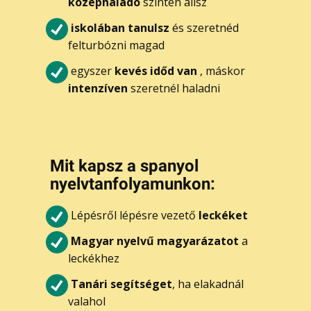
középhaladó
szinten állsz
iskolában tanulsz
és szeretnéd
felturbózni magad
egyszer
kevés időd van
, máskor
intenzíven
szeretnél haladni
Mi​t kapsz a spanyol
nyelvtanfolyamunkon:
Lépésről lépésre vezető
leckéket
Magyar nyelvű magyarázatot
a
leckékhez
Tanári segítséget
, ha elakadnál
valahol