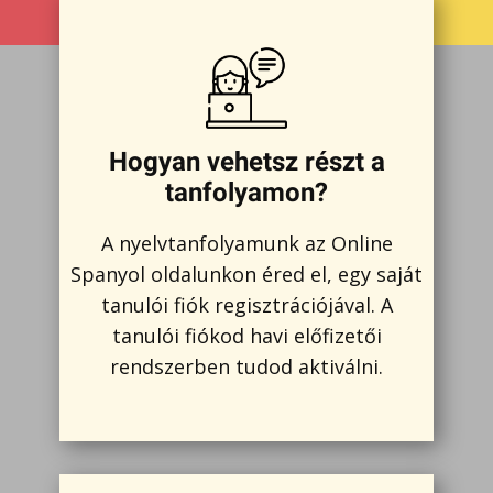
Hogyan vehetsz részt a
tanfolyamon?
A nyelvtanfolyamunk az Online
Spanyol oldalunkon éred el, egy saját
tanulói fiók regisztrációjával. A
tanulói fiókod havi előfizetői
rendszerben tudod aktiválni.