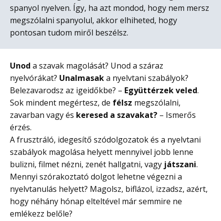
spanyol nyelven. Így, ha azt mondod, hogy nem mersz
megszólalni spanyolul, akkor elhiheted, hogy
pontosan tudom miről beszélsz.
Unod
a szavak magolását? Unod a száraz
nyelvórákat?
Unalmasak
a nyelvtani szabályok?
Belezavarodsz az igeidőkbe? –
Együttérzek veled
.
Sok mindent megértesz, de
félsz
megszólalni,
zavarban vagy és
keresed a szavakat?
– Ismerős
érzés.
A frusztráló, idegesítő szódolgozatok és a nyelvtani
szabályok magolása helyett mennyivel jobb lenne
bulizni, filmet nézni, zenét hallgatni, vagy
játszani
.
Mennyi szórakoztató dolgot lehetne végezni a
nyelvtanulás helyett? Magolsz, biflázol, izzadsz, azért,
hogy néhány hónap elteltével már semmire ne
emlékezz belőle?