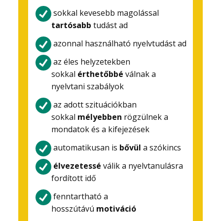
sokkal kevesebb magolással
tartósabb
tudást ad
azonnal használható nyelvtudást ad
az éles helyzetekben
sokkal
érthetőbbé
válnak a
nyelvtani szabályok
az adott szituációkban
sokkal
mélyebben
rögzülnek a
mondatok és a kifejezések
automatikusan is
bővül
a szókincs
élvezetessé
válik a nyelvtanulásra
fordított idő
fenntartható a
hosszútávú
motiváció