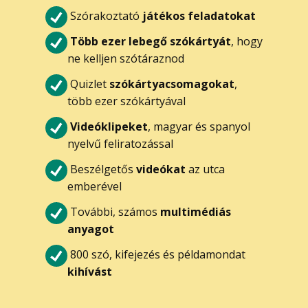
Szórakoztató
játékos feladatokat
Több ezer lebegő szókártyát
, hogy
ne kelljen szótáraznod
Quizlet
szókártyacsomagokat
,
több ezer szókártyával
Videóklipeket
, magyar és spanyol
nyelvű feliratozással
Beszélgetős
videókat
az utca
emberével
További, számos
multimédiás
anyagot
800 szó, kifejezés és példamondat
kihívást