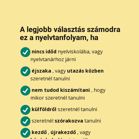
A legjobb választás számodra
ez a nyelvtanfolyam, ha
nincs időd
nyelviskolába, vagy
nyelvtanárhoz járni
éjszaka
, vagy
utazás közben
szeretnél tanulni
nem tudod kiszámítani
, hogy
mikor szeretnél tanulni
külföldről
szeretnél tanulni
szeretnél
szórakozva
tanulni
kezdő
,
újrakezdő
, vagy