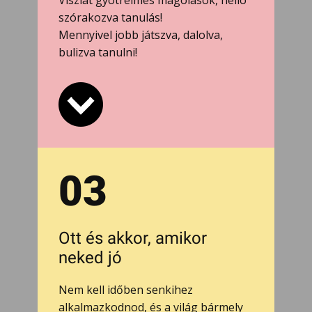
Viszlát gyötrelmes magolások, helló
szórakozva tanulás!
Mennyivel jobb játszva, dalolva,
bulizva tanulni!
03
Ott és akkor, amikor
neked jó
Nem kell időben senkihez
alkalmazkodnod, és a világ bármely