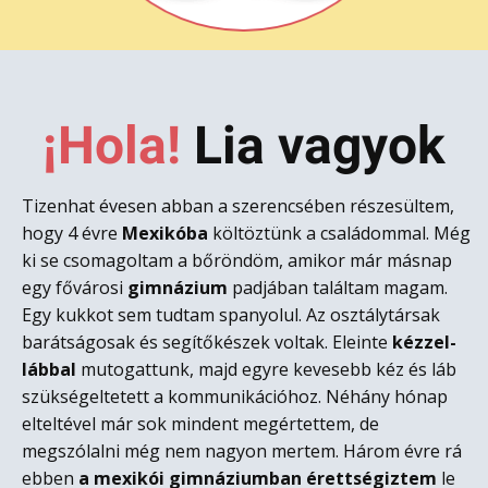
¡Hola!
L​ia vagyok
Tizenhat évesen abban a szerencsében részesültem,
hogy 4 évre
Mexikóba
költöztünk a családommal. Még
ki se csomagoltam a bőröndöm, amikor már másnap
egy fővárosi
gimnázium
padjában találtam magam.
Egy kukkot sem tudtam spanyolul. Az osztálytársak
barátságosak és segítőkészek voltak. Eleinte
kézzel-
lábbal
mutogattunk, majd egyre kevesebb kéz és láb
szükségeltetett a kommunikációhoz. Néhány hónap
elteltével már sok mindent megértettem, de
megszólalni még nem nagyon mertem. Három évre rá
ebben
a mexikói gimnáziumban érettségiztem
le