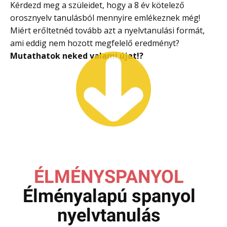
Kérdezd meg a szüleidet, hogy a 8 év kötelező
orosznyelv tanulásból mennyire emlékeznek még!
Miért erőltetnéd tovább azt a nyelvtanulási formát,
ami eddig nem hozott megfelelő eredményt?
Mutathatok neked valami újat
!?
ÉLMÉNYSPANYOL
Élményalapú spanyol
nyelvtanulás