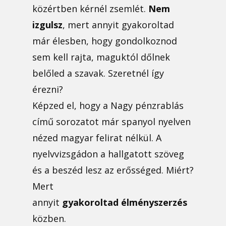
közértben kérnél zsemlét.
Nem
izgulsz
, mert annyit gyakoroltad
már élesben, hogy gondolkoznod
sem kell rajta, maguktól dőlnek
belőled a szavak. Szeretnél így
érezni?
Képzed el, hogy a Nagy pénzrablás
című sorozatot már spanyol nyelven
nézed magyar felirat nélkül. A
nyelvvizsgádon a hallgatott szöveg
és a beszéd lesz az erősséged. Miért?
Mert
annyit
gyakoroltad
élményszerzés
közben.