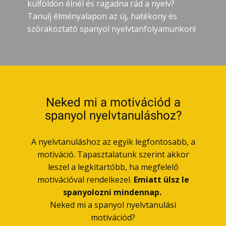
külföldön élnél és ragadna rád a nyelv?
Tanulj élményalapon az új, hatékony és
szórakoztató spanyol nyelvtanfolyamunkon!
Neked mi a motivációd a
spanyol nyelvtanuláshoz?
A nyelvtanuláshoz az egyik legfontosabb, a
motiváció. Tapasztalatunk szerint akkor
leszel a legkitartóbb, ha megfelelő
motivációval rendelkezel.
Emiatt ülsz le
spanyolozni mindennap.
Neked mi a spanyol nyelvtanulási
motivációd?