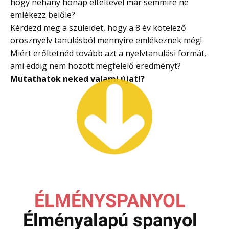
hogy néhány hónap elteltével már semmire ne
emlékezz belőle?
Kérdezd meg a szüleidet, hogy a 8 év kötelező
orosznyelv tanulásból mennyire emlékeznek még!
Miért erőltetnéd tovább azt a nyelvtanulási formát,
ami eddig nem hozott megfelelő eredményt?
Mutathatok neked valami újat
!?
ÉLMÉNYSPANYOL
Élményalapú spanyol