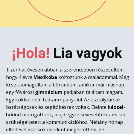
¡Hola!
L​ia vagyok
Tizenhat évesen abban a szerencsében részesültem,
hogy 4 évre
Mexikóba
költöztünk a családommal. Még
ki se csomagoltam a bőröndöm, amikor már másnap
egy fővárosi
gimnázium
padjában találtam magam.
Egy kukkot sem tudtam spanyolul. Az osztálytársak
barátságosak és segítőkészek voltak. Eleinte
kézzel-
lábbal
mutogattunk, majd egyre kevesebb kéz és láb
szükségeltetett a kommunikációhoz. Néhány hónap
elteltével már sok mindent megértettem, de