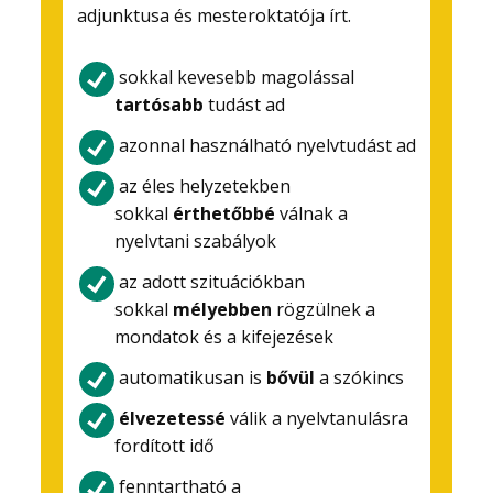
adjunktusa és mesteroktatója írt.
sokkal kevesebb magolással
tartósabb
tudást ad
azonnal használható nyelvtudást ad
az éles helyzetekben
sokkal
érthetőbbé
válnak a
nyelvtani szabályok
az adott szituációkban
sokkal
mélyebben
rögzülnek a
mondatok és a kifejezések
automatikusan is
bővül
a szókincs
élvezetessé
válik a nyelvtanulásra
fordított idő
fenntartható a