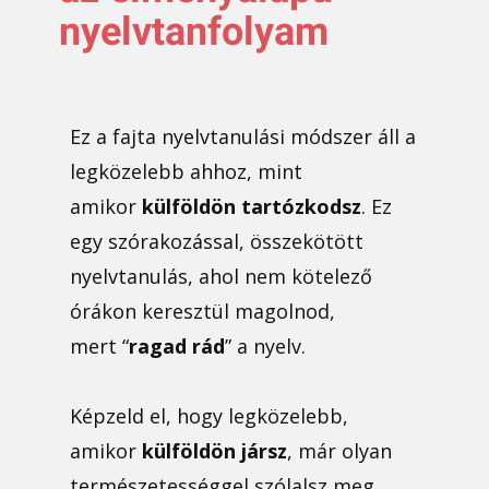
nyelvtanfolyam
Ez a fajta nyelvtanulási módszer áll a
legközelebb ahhoz, mint
amikor
külföldön tartózkodsz
. Ez
egy szórakozással, összekötött
nyelvtanulás, ahol nem kötelező
órákon keresztül magolnod,
mert “
ragad rád
” a nyelv.
Képzeld el, hogy legközelebb,
amikor
külföldön jársz
, már olyan
természetességgel szólalsz meg