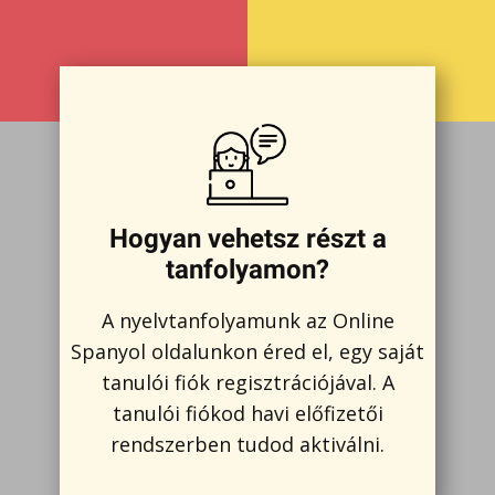
Hogyan vehetsz részt a
tanfolyamon?
A nyelvtanfolyamunk az Online
Spanyol oldalunkon éred el, egy saját
tanulói fiók regisztrációjával. A
tanulói fiókod havi előfizetői
rendszerben tudod aktiválni.