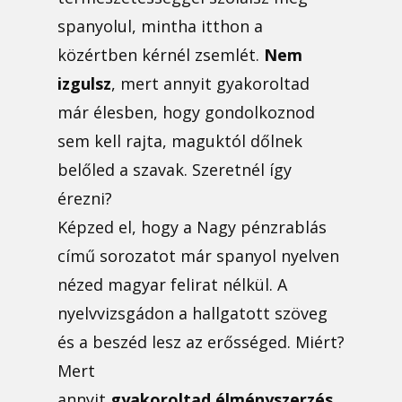
spanyolul, mintha itthon a
közértben kérnél zsemlét.
Nem
izgulsz
, mert annyit gyakoroltad
már élesben, hogy gondolkoznod
sem kell rajta, maguktól dőlnek
belőled a szavak. Szeretnél így
érezni?
Képzed el, hogy a Nagy pénzrablás
című sorozatot már spanyol nyelven
nézed magyar felirat nélkül. A
nyelvvizsgádon a hallgatott szöveg
és a beszéd lesz az erősséged. Miért?
Mert
annyit
gyakoroltad
élményszerzés