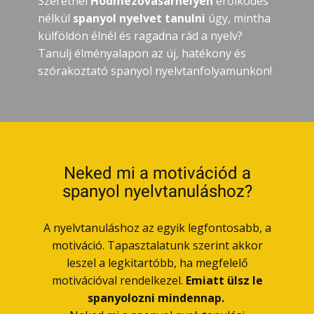
Szeretnél
Hódmezővásárhelyen
erőlködés
nélkül
spanyol nyelvet tanulni
úgy, mintha
külföldön élnél és ragadna rád a nyelv?
Tanulj élményalapon az új, hatékony és
szórakoztató spanyol nyelvtanfolyamunkon!
Neked mi a motivációd a
spanyol nyelvtanuláshoz?
A nyelvtanuláshoz az egyik legfontosabb, a
motiváció. Tapasztalatunk szerint akkor
leszel a legkitartóbb, ha megfelelő
motivációval rendelkezel.
Emiatt ülsz le
spanyolozni mindennap.