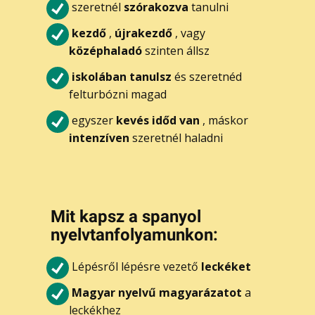
szeretnél
szórakozva
tanulni
kezdő
,
újrakezdő
, vagy
középhaladó
szinten állsz
iskolában tanulsz
és szeretnéd
felturbózni magad
egyszer
kevés időd van
, máskor
intenzíven
szeretnél haladni
Mi​t kapsz a spanyol
nyelvtanfolyamunkon:
Lépésről lépésre vezető
leckéket
Magyar nyelvű magyarázatot
a
leckékhez