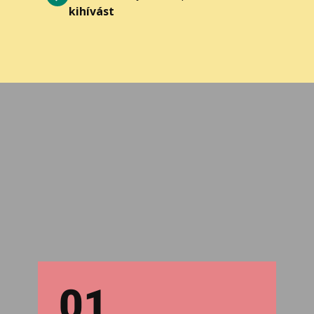
kihívást
01