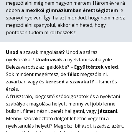
megszólalni még nem nagyon mertem. Három évre rá
ebben
a mexikói gimnáziumban érettségiztem
le
spanyol nyelven. Így, ha azt mondod, hogy nem mersz
megszólalni spanyolul, akkor elhiheted, hogy
pontosan tudom miről beszélsz.
Unod
a szavak magolását? Unod a száraz
nyelvórákat?
Unalmasak
a nyelvtani szabályok?
Belezavarodsz az igeidőkbe? –
Együttérzek veled
.
Sok mindent megértesz, de
félsz
megszólalni,
zavarban vagy és
keresed a szavakat?
– Ismerős
érzés.
A frusztráló, idegesítő szódolgozatok és a nyelvtani
szabályok magolása helyett mennyivel jobb lenne
bulizni, filmet nézni, zenét hallgatni, vagy
játszani
.
Mennyi szórakoztató dolgot lehetne végezni a
nyelvtanulás helyett? Magolsz, biflázol, izzadsz, azért,