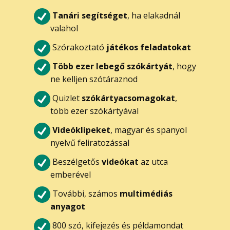
Tanári segítséget
, ha elakadnál
valahol
Szórakoztató
játékos feladatokat
Több ezer lebegő szókártyát
, hogy
ne kelljen szótáraznod
Quizlet
szókártyacsomagokat
,
több ezer szókártyával
Videóklipeket
, magyar és spanyol
nyelvű feliratozással
Beszélgetős
videókat
az utca
emberével
További, számos
multimédiás
anyagot
800 szó, kifejezés és példamondat