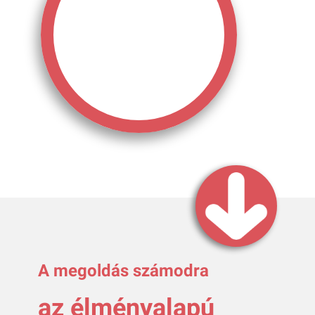
A megoldás számodra
az élményalapú