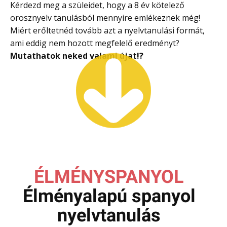
Kérdezd meg a szüleidet, hogy a 8 év kötelező
orosznyelv tanulásból mennyire emlékeznek még!
Miért erőltetnéd tovább azt a nyelvtanulási formát,
ami eddig nem hozott megfelelő eredményt?
Mutathatok neked valami újat
!?
ÉLMÉNYSPANYOL
Élményalapú spanyol
nyelvtanulás