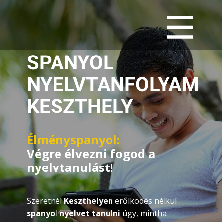
SPANYOL
NYELVTANFOLYAM
KESZTHELY
Élményspanyol:
Végre élvezni fogod a
nyelvtanulást!
Szeretnél
Keszthelyen
erőlködés nélkül
spanyol nyelvet tanulni
úgy, mintha