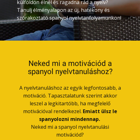
külföldön élnél és ragadna rád a nyelv?
Tanulj élményalapon az új, hatékony és
szórakoztató spanyol nyelvtanfolyamunkon!
Neked mi a motivációd a
spanyol nyelvtanuláshoz?
A nyelvtanuláshoz az egyik legfontosabb, a
motiváció. Tapasztalatunk szerint akkor
leszel a legkitartóbb, ha megfelelő
motivációval rendelkezel.
Emiatt ülsz le
spanyolozni mindennap.
Neked mi a spanyol nyelvtanulási
motivációd?