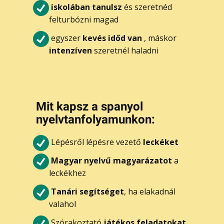
iskolában tanulsz
és szeretnéd
felturbózni magad
egyszer
kevés időd van
, máskor
intenzíven
szeretnél haladni
Mi​t kapsz a spanyol
nyelvtanfolyamunkon:
Lépésről lépésre vezető
leckéket
Magyar nyelvű magyarázatot
a
leckékhez
Tanári segítséget
, ha elakadnál
valahol
Szórakoztató
játékos feladatokat