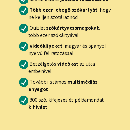
Több ezer lebegő szókártyát
, hogy
ne kelljen szótáraznod
Quizlet
szókártyacsomagokat
,
több ezer szókártyával
Videóklipeket
, magyar és spanyol
nyelvű feliratozással
Beszélgetős
videókat
az utca
emberével
További, számos
multimédiás
anyagot
800 szó, kifejezés és példamondat
kihívást