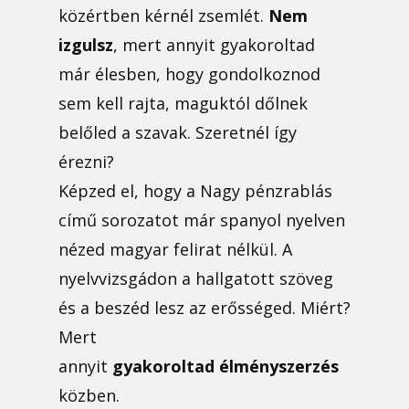
közértben kérnél zsemlét.
Nem
izgulsz
, mert annyit gyakoroltad
már élesben, hogy gondolkoznod
sem kell rajta, maguktól dőlnek
belőled a szavak. Szeretnél így
érezni?
Képzed el, hogy a Nagy pénzrablás
című sorozatot már spanyol nyelven
nézed magyar felirat nélkül. A
nyelvvizsgádon a hallgatott szöveg
és a beszéd lesz az erősséged. Miért?
Mert
annyit
gyakoroltad
élményszerzés
közben.