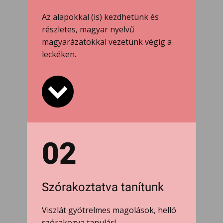
Az alapokkal (is) kezdhetünk és
részletes, magyar nyelvű
magyarázatokkal vezetünk végig a
leckéken.
02
Szórakoztatva tanítunk
Viszlát gyötrelmes magolások, helló
szórakozva tanulás!