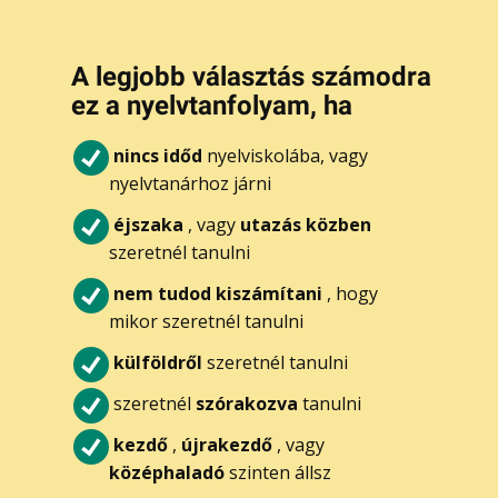
A legjobb választás számodra
ez a nyelvtanfolyam, ha
nincs időd
nyelviskolába, vagy
nyelvtanárhoz járni
éjszaka
, vagy
utazás közben
szeretnél tanulni
nem tudod kiszámítani
, hogy
mikor szeretnél tanulni
külföldről
szeretnél tanulni
szeretnél
szórakozva
tanulni
kezdő
,
újrakezdő
, vagy
középhaladó
szinten állsz