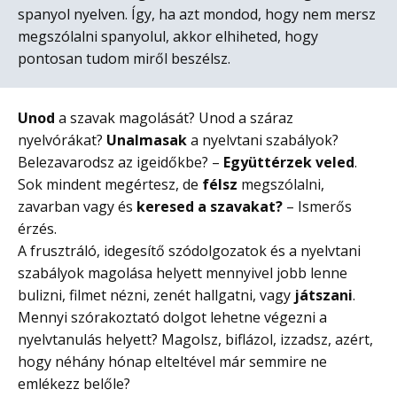
spanyol nyelven. Így, ha azt mondod, hogy nem mersz
megszólalni spanyolul, akkor elhiheted, hogy
pontosan tudom miről beszélsz.
Unod
a szavak magolását? Unod a száraz
nyelvórákat?
Unalmasak
a nyelvtani szabályok?
Belezavarodsz az igeidőkbe? –
Együttérzek veled
.
Sok mindent megértesz, de
félsz
megszólalni,
zavarban vagy és
keresed a szavakat?
– Ismerős
érzés.
A frusztráló, idegesítő szódolgozatok és a nyelvtani
szabályok magolása helyett mennyivel jobb lenne
bulizni, filmet nézni, zenét hallgatni, vagy
játszani
.
Mennyi szórakoztató dolgot lehetne végezni a
nyelvtanulás helyett? Magolsz, biflázol, izzadsz, azért,
hogy néhány hónap elteltével már semmire ne
emlékezz belőle?