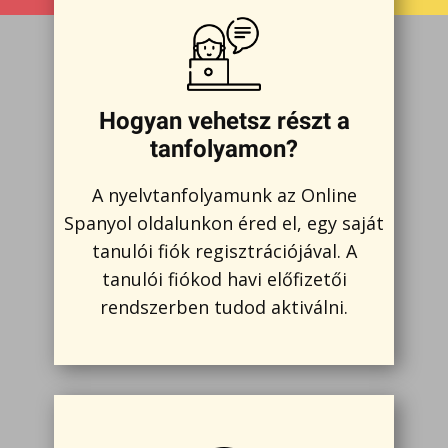
Hogyan vehetsz részt a
tanfolyamon?
A nyelvtanfolyamunk az Online
Spanyol oldalunkon éred el, egy saját
tanulói fiók regisztrációjával. A
tanulói fiókod havi előfizetői
rendszerben tudod aktiválni.