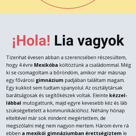
¡Hola!
L​ia vagyok
Tizenhat évesen abban a szerencsében részesültem,
hogy 4 évre
Mexikóba
költöztünk a családommal. Még
ki se csomagoltam a bőröndöm, amikor már másnap
egy fővárosi
gimnázium
padjában találtam magam.
Egy kukkot sem tudtam spanyolul. Az osztálytársak
barátságosak és segítőkészek voltak. Eleinte
kézzel-
lábbal
mutogattunk, majd egyre kevesebb kéz és láb
szükségeltetett a kommunikációhoz. Néhány hónap
elteltével már sok mindent megértettem, de
megszólalni még nem nagyon mertem. Három évre rá
ebben
a mexikói gimnáziumban érettségiztem
le