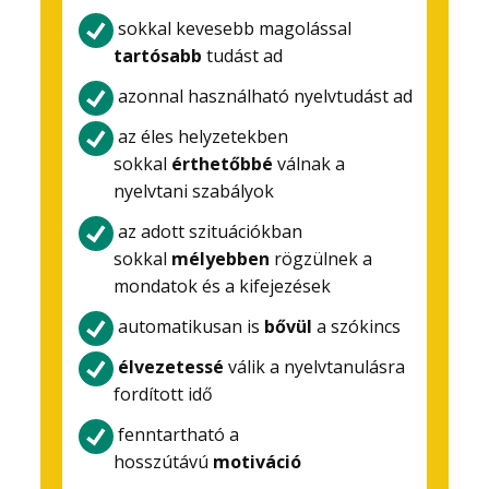
sokkal kevesebb magolással
tartósabb
tudást ad
azonnal használható nyelvtudást ad
az éles helyzetekben
sokkal
érthetőbbé
válnak a
nyelvtani szabályok
az adott szituációkban
sokkal
mélyebben
rögzülnek a
mondatok és a kifejezések
automatikusan is
bővül
a szókincs
élvezetessé
válik a nyelvtanulásra
fordított idő
fenntartható a
hosszútávú
motiváció