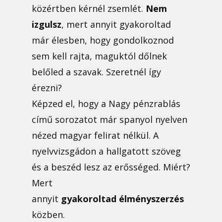
közértben kérnél zsemlét.
Nem
izgulsz
, mert annyit gyakoroltad
már élesben, hogy gondolkoznod
sem kell rajta, maguktól dőlnek
belőled a szavak. Szeretnél így
érezni?
Képzed el, hogy a Nagy pénzrablás
című sorozatot már spanyol nyelven
nézed magyar felirat nélkül. A
nyelvvizsgádon a hallgatott szöveg
és a beszéd lesz az erősséged. Miért?
Mert
annyit
gyakoroltad
élményszerzés
közben.