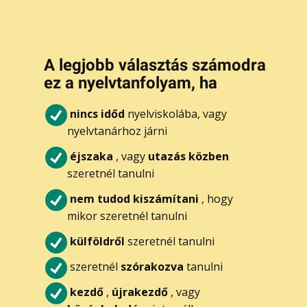
A legjobb választás számodra
ez a nyelvtanfolyam, ha
nincs időd
nyelviskolába, vagy
nyelvtanárhoz járni
éjszaka
, vagy
utazás közben
szeretnél tanulni
nem tudod kiszámítani
, hogy
mikor szeretnél tanulni
külföldről
szeretnél tanulni
szeretnél
szórakozva
tanulni
kezdő
,
újrakezdő
, vagy