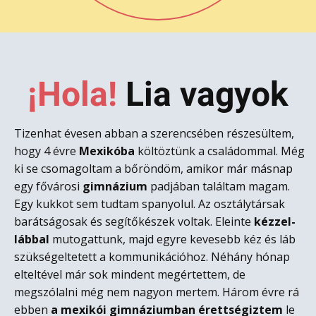
¡Hola!
L​ia vagyok
Tizenhat évesen abban a szerencsében részesültem,
hogy 4 évre
Mexikóba
költöztünk a családommal. Még
ki se csomagoltam a bőröndöm, amikor már másnap
egy fővárosi
gimnázium
padjában találtam magam.
Egy kukkot sem tudtam spanyolul. Az osztálytársak
barátságosak és segítőkészek voltak. Eleinte
kézzel-
lábbal
mutogattunk, majd egyre kevesebb kéz és láb
szükségeltetett a kommunikációhoz. Néhány hónap
elteltével már sok mindent megértettem, de
megszólalni még nem nagyon mertem. Három évre rá
ebben
a mexikói gimnáziumban érettségiztem
le