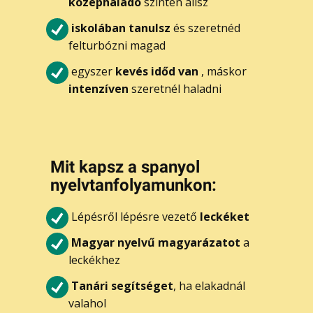
középhaladó
szinten állsz
iskolában tanulsz
és szeretnéd
felturbózni magad
egyszer
kevés időd van
, máskor
intenzíven
szeretnél haladni
Mi​t kapsz a spanyol
nyelvtanfolyamunkon:
Lépésről lépésre vezető
leckéket
Magyar nyelvű magyarázatot
a
leckékhez
Tanári segítséget
, ha elakadnál
valahol