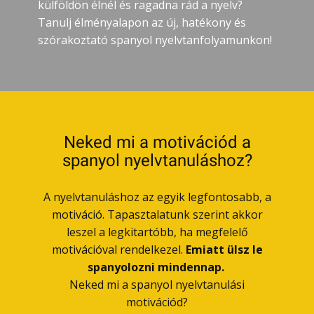
külföldön élnél és ragadna rád a nyelv?
Tanulj élményalapon az új, hatékony és
szórakoztató spanyol nyelvtanfolyamunkon!
Neked mi a motivációd a
spanyol nyelvtanuláshoz?
A nyelvtanuláshoz az egyik legfontosabb, a
motiváció. Tapasztalatunk szerint akkor
leszel a legkitartóbb, ha megfelelő
motivációval rendelkezel.
Emiatt ülsz le
spanyolozni mindennap.
Neked mi a spanyol nyelvtanulási
motivációd?