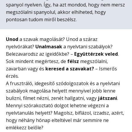
spanyol nyelven. Így, ha azt mondod, hogy nem mersz
megszólalni spanyolul, akkor elhiheted, hogy
pontosan tudom miről beszélsz.
Unod
a szavak magolását? Unod a száraz
nyelvórákat?
Unalmasak
a nyelvtani szabályok?
Belezavarodsz az igeidőkbe? –
Együttérzek veled
.
Sok mindent megértesz, de
félsz
megszólalni,
zavarban vagy és
keresed a szavakat?
– Ismerős
érzés.
A frusztráló, idegesítő szódolgozatok és a nyelvtani
szabályok magolása helyett mennyivel jobb lenne
bulizni, filmet nézni, zenét hallgatni, vagy
játszani
.
Mennyi szórakoztató dolgot lehetne végezni a
nyelvtanulás helyett? Magolsz, biflázol, izzadsz, azért,
hogy néhány hónap elteltével már semmire ne
emlékezz belőle?