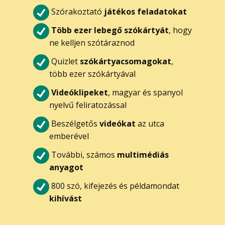
Szórakoztató
játékos feladatokat
Több ezer lebegő szókártyát
, hogy
ne kelljen szótáraznod
Quizlet
szókártyacsomagokat
,
több ezer szókártyával
Videóklipeket
, magyar és spanyol
nyelvű feliratozással
Beszélgetős
videókat
az utca
emberével
További, számos
multimédiás
anyagot
800 szó, kifejezés és példamondat
kihívást