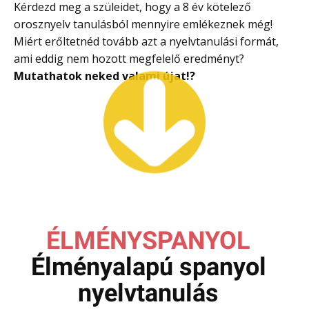
Kérdezd meg a szüleidet, hogy a 8 év kötelező
orosznyelv tanulásból mennyire emlékeznek még!
Miért erőltetnéd tovább azt a nyelvtanulási formát,
ami eddig nem hozott megfelelő eredményt?
Mutathatok neked valami újat
!?
ÉLMÉNYSPANYOL
Élményalapú spanyol
nyelvtanulás