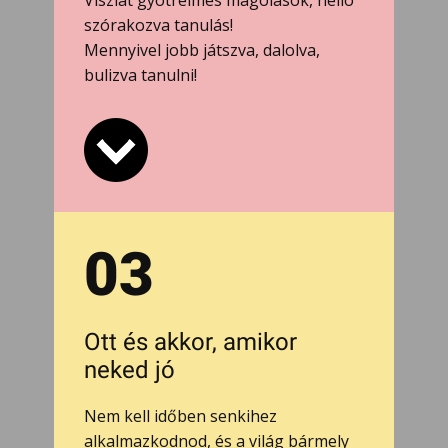
Viszlát gyötrelmes magolások, helló
szórakozva tanulás!
Mennyivel jobb játszva, dalolva,
bulizva tanulni!
03
Ott és akkor, amikor
neked jó
Nem kell időben senkihez
alkalmazkodnod, és a világ bármely