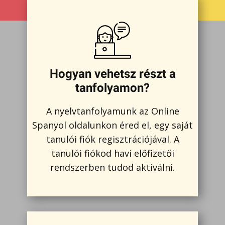
Hogyan vehetsz részt a
tanfolyamon?
A nyelvtanfolyamunk az Online
Spanyol oldalunkon éred el, egy saját
tanulói fiók regisztrációjával. A
tanulói fiókod havi előfizetői
rendszerben tudod aktiválni.