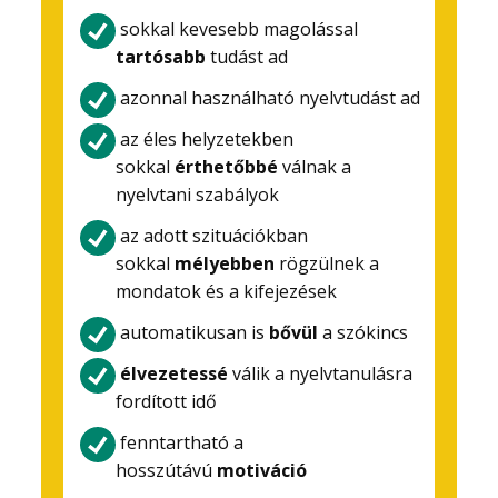
sokkal kevesebb magolással
tartósabb
tudást ad
azonnal használható nyelvtudást ad
az éles helyzetekben
sokkal
érthetőbbé
válnak a
nyelvtani szabályok
az adott szituációkban
sokkal
mélyebben
rögzülnek a
mondatok és a kifejezések
automatikusan is
bővül
a szókincs
élvezetessé
válik a nyelvtanulásra
fordított idő
fenntartható a
hosszútávú
motiváció