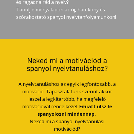
és ragadna rád a nyelv?
Tanulj élményalapon az új, hatékony és
szórakoztató spanyol nyelvtanfolyamunkon!
Neked mi a motivációd a
spanyol nyelvtanuláshoz?
A nyelvtanuláshoz az egyik legfontosabb, a
motiváció. Tapasztalatunk szerint akkor
leszel a legkitartóbb, ha megfelelő
motivációval rendelkezel.
Emiatt ülsz le
spanyolozni mindennap.
Neked mi a spanyol nyelvtanulási
motivációd?