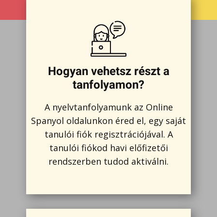
Hogyan vehetsz részt a
tanfolyamon?
A nyelvtanfolyamunk az Online
Spanyol oldalunkon éred el, egy saját
tanulói fiók regisztrációjával. A
tanulói fiókod havi előfizetői
rendszerben tudod aktiválni.