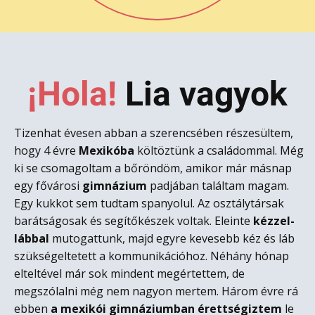
¡Hola!
L​ia vagyok
Tizenhat évesen abban a szerencsében részesültem,
hogy 4 évre
Mexikóba
költöztünk a családommal. Még
ki se csomagoltam a bőröndöm, amikor már másnap
egy fővárosi
gimnázium
padjában találtam magam.
Egy kukkot sem tudtam spanyolul. Az osztálytársak
barátságosak és segítőkészek voltak. Eleinte
kézzel-
lábbal
mutogattunk, majd egyre kevesebb kéz és láb
szükségeltetett a kommunikációhoz. Néhány hónap
elteltével már sok mindent megértettem, de
megszólalni még nem nagyon mertem. Három évre rá
ebben
a mexikói gimnáziumban érettségiztem
le