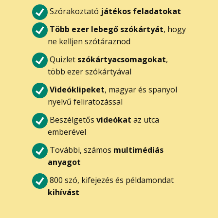
Szórakoztató
játékos feladatokat
Több ezer lebegő szókártyát
, hogy
ne kelljen szótáraznod
Quizlet
szókártyacsomagokat
,
több ezer szókártyával
Videóklipeket
, magyar és spanyol
nyelvű feliratozással
Beszélgetős
videókat
az utca
emberével
További, számos
multimédiás
anyagot
800 szó, kifejezés és példamondat
kihívást