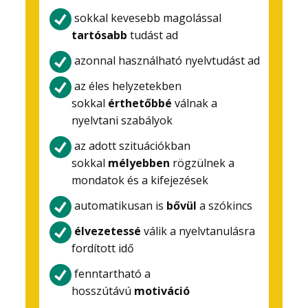
sokkal kevesebb magolással
tartósabb
tudást ad
azonnal használható nyelvtudást ad
az éles helyzetekben
sokkal
érthetőbbé
válnak a
nyelvtani szabályok
az adott szituációkban
sokkal
mélyebben
rögzülnek a
mondatok és a kifejezések
automatikusan is
bővül
a szókincs
élvezetessé
válik a nyelvtanulásra
fordított idő
fenntartható a
hosszútávú
motiváció