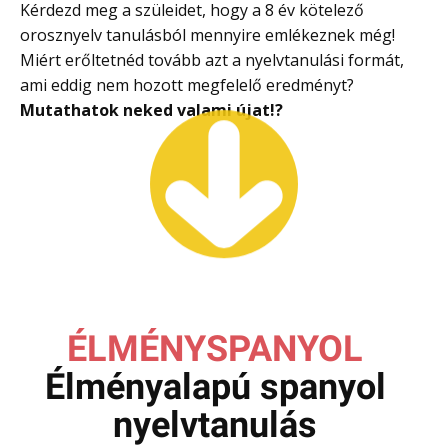
Kérdezd meg a szüleidet, hogy a 8 év kötelező
orosznyelv tanulásból mennyire emlékeznek még!
Miért erőltetnéd tovább azt a nyelvtanulási formát,
ami eddig nem hozott megfelelő eredményt?
Mutathatok neked valami újat
!?
ÉLMÉNYSPANYOL
Élményalapú spanyol
nyelvtanulás