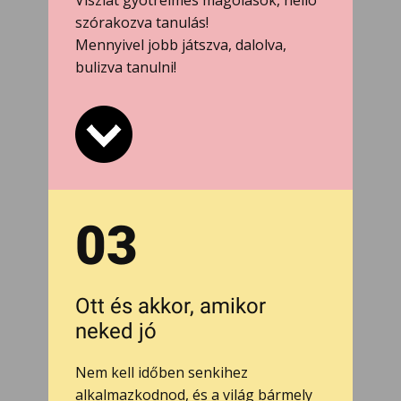
Viszlát gyötrelmes magolások, helló
szórakozva tanulás!
Mennyivel jobb játszva, dalolva,
bulizva tanulni!
03
Ott és akkor, amikor
neked jó
Nem kell időben senkihez
alkalmazkodnod, és a világ bármely