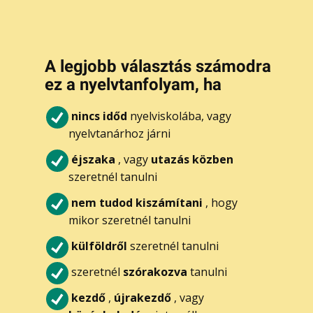
A legjobb választás számodra
ez a nyelvtanfolyam, ha
nincs időd
nyelviskolába, vagy
nyelvtanárhoz járni
éjszaka
, vagy
utazás közben
szeretnél tanulni
nem tudod kiszámítani
, hogy
mikor szeretnél tanulni
külföldről
szeretnél tanulni
szeretnél
szórakozva
tanulni
kezdő
,
újrakezdő
, vagy