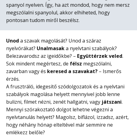
spanyol nyelven. Így, ha azt mondod, hogy nem mersz
megszólalni spanyolul, akkor elhiheted, hogy
pontosan tudom miről beszélsz.
Unod
a szavak magolását? Unod a száraz
nyelvórákat?
Unalmasak
a nyelvtani szabályok?
Belezavarodsz az igeidőkbe? –
Együttérzek veled
.
Sok mindent megértesz, de
félsz
megszólalni,
zavarban vagy és
keresed a szavakat?
– Ismerős
érzés.
A frusztráló, idegesítő szódolgozatok és a nyelvtani
szabályok magolása helyett mennyivel jobb lenne
bulizni, filmet nézni, zenét hallgatni, vagy
játszani
.
Mennyi szórakoztató dolgot lehetne végezni a
nyelvtanulás helyett? Magolsz, biflázol, izzadsz, azért,
hogy néhány hónap elteltével már semmire ne
emlékezz belőle?