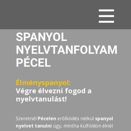
SPANYOL
NYELVTANFOLYAM
PÉCEL
Élményspanyol:
Végre élvezni fogod a
nyelvtanulást!
Szeretnél
Pécelen
erőlködés nélkül
spanyol
nyelvet tanulni
úgy, mintha külföldön élnél