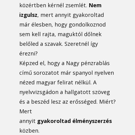
közértben kérnél zsemlét.
Nem
izgulsz
, mert annyit gyakoroltad
már élesben, hogy gondolkoznod
sem kell rajta, maguktól dőlnek
belőled a szavak. Szeretnél így
érezni?
Képzed el, hogy a Nagy pénzrablás
című sorozatot már spanyol nyelven
nézed magyar felirat nélkül. A
nyelvvizsgádon a hallgatott szöveg
és a beszéd lesz az erősséged. Miért?
Mert
annyit
gyakoroltad
élményszerzés
közben.