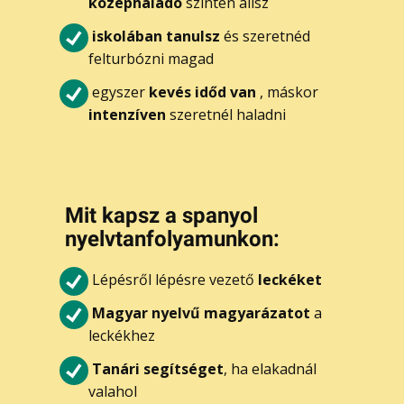
középhaladó
szinten állsz
iskolában tanulsz
és szeretnéd
felturbózni magad
egyszer
kevés időd van
, máskor
intenzíven
szeretnél haladni
Mi​t kapsz a spanyol
nyelvtanfolyamunkon:
Lépésről lépésre vezető
leckéket
Magyar nyelvű magyarázatot
a
leckékhez
Tanári segítséget
, ha elakadnál
valahol